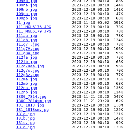
109kb.jpg
               2023-12-19 00:10   88K  

109na.jpg
               2023-12-19 00:10  144K  

109nb.jpg
               2023-12-19 00:10  141K  

109pa.jpg
               2023-12-19 00:10   47K  

109pb.jpg
               2023-12-19 00:10   60K  

11.jpg
                  2023-11-13 05:02  591K  

111_MGL6176.JPG
         2023-12-19 00:10   73K  

111_MGL6179.JPG
         2023-12-19 00:10   78K  

111aa.jpg
               2023-12-19 00:10   78K  

111ab.jpg
               2023-12-19 00:10  124K  

111g7T.jpg
              2023-12-19 00:10   73K  

111g7V.jpg
              2023-12-19 00:10  106K  

111g8X.jpg
              2023-12-19 00:10   95K  

112fa.jpg
               2023-12-19 00:10   73K  

112fb.jpg
               2023-12-19 00:10   68K  

112g7Raa.jpg
            2023-12-19 00:10   96K  

112g7s.jpg
              2023-12-19 00:10   70K  

112g8z.jpg
              2023-12-19 00:10   77K  

112ma.jpg
               2023-12-19 00:10   75K  

112mb.jpg
               2023-12-19 00:10   63K  

112na.jpg
               2023-12-19 00:10  136K  

112nb.jpg
               2023-12-19 00:10  134K  

1300_7814.jpg
           2023-11-21 23:20  547K  

1300_7814sm.jpg
         2023-11-21 23:20   62K  

131_1813.jpg
            2023-12-19 00:10  1.0M  

131_1813sm.jpg
          2023-12-19 00:10  125K  

131a.jpg
                2023-12-19 00:10  121K  

131b.jpg
                2023-12-19 00:10  147K  

131c.jpg
                2023-12-19 00:10   99K  

131d.jpg
                2023-12-19 00:10  120K  
