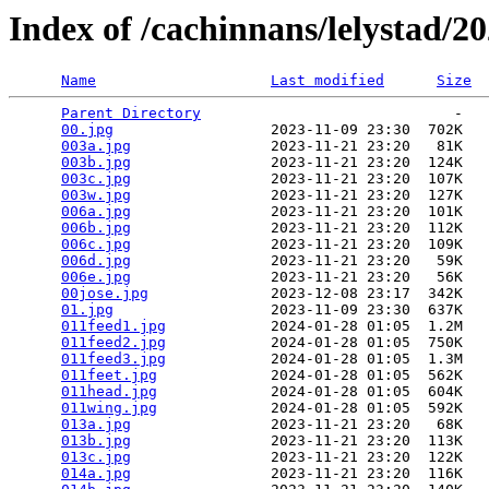
Index of /cachinnans/lelystad/20
Name
Last modified
Size
Parent Directory
                             -   

00.jpg
                  2023-11-09 23:30  702K  

003a.jpg
                2023-11-21 23:20   81K  

003b.jpg
                2023-11-21 23:20  124K  

003c.jpg
                2023-11-21 23:20  107K  

003w.jpg
                2023-11-21 23:20  127K  

006a.jpg
                2023-11-21 23:20  101K  

006b.jpg
                2023-11-21 23:20  112K  

006c.jpg
                2023-11-21 23:20  109K  

006d.jpg
                2023-11-21 23:20   59K  

006e.jpg
                2023-11-21 23:20   56K  

00jose.jpg
              2023-12-08 23:17  342K  

01.jpg
                  2023-11-09 23:30  637K  

011feed1.jpg
            2024-01-28 01:05  1.2M  

011feed2.jpg
            2024-01-28 01:05  750K  

011feed3.jpg
            2024-01-28 01:05  1.3M  

011feet.jpg
             2024-01-28 01:05  562K  

011head.jpg
             2024-01-28 01:05  604K  

011wing.jpg
             2024-01-28 01:05  592K  

013a.jpg
                2023-11-21 23:20   68K  

013b.jpg
                2023-11-21 23:20  113K  

013c.jpg
                2023-11-21 23:20  122K  

014a.jpg
                2023-11-21 23:20  116K  
