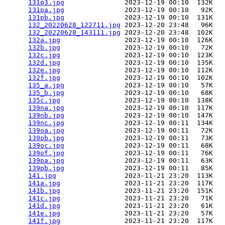
131p3.jpg
               2023-12-19 00:10  132K  

131pa.jpg
               2023-12-19 00:10   92K  

131pb.jpg
               2023-12-19 00:10  131K  

132_20220628_122711.jpg
 2023-12-20 23:48   96K  

132_20220628_143111.jpg
 2023-12-20 23:48  102K  

132a.jpg
                2023-12-19 00:10  126K  

132b.jpg
                2023-12-19 00:10   72K  

132c.jpg
                2023-12-19 00:10  123K  

132d.jpg
                2023-12-19 00:10  135K  

132e.jpg
                2023-12-19 00:10  112K  

132f.jpg
                2023-12-19 00:10  102K  

135_a.jpg
               2023-12-19 00:10   57K  

135_b.jpg
               2023-12-19 00:10   68K  

135c.jpg
                2023-12-19 00:10  138K  

139na.jpg
               2023-12-19 00:10  117K  

139nb.jpg
               2023-12-19 00:10  147K  

139nc.jpg
               2023-12-19 00:11  134K  

139oa.jpg
               2023-12-19 00:11   72K  

139ob.jpg
               2023-12-19 00:11   73K  

139oc.jpg
               2023-12-19 00:11   68K  

139of.jpg
               2023-12-19 00:11   76K  

139pa.jpg
               2023-12-19 00:11   63K  

139pb.jpg
               2023-12-19 00:11   85K  

141.jpg
                 2023-11-21 23:20  113K  

141a.jpg
                2023-11-21 23:20  117K  

141b.jpg
                2023-11-21 23:20  151K  

141c.jpg
                2023-11-21 23:20   71K  

141d.jpg
                2023-11-21 23:20   61K  

141e.jpg
                2023-11-21 23:20   57K  

141f.jpg
                2023-11-21 23:20  117K  
