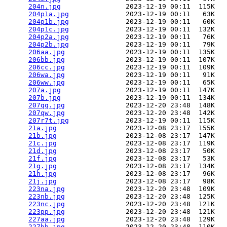
204n.jpg
                2023-12-19 00:11  115K  

204p1a.jpg
              2023-12-19 00:11   63K  

204p1b.jpg
              2023-12-19 00:11   60K  

204p1c.jpg
              2023-12-19 00:11  132K  

204p2a.jpg
              2023-12-19 00:11   76K  

204p2b.jpg
              2023-12-19 00:11   79K  

206aa.jpg
               2023-12-19 00:11  135K  

206bb.jpg
               2023-12-19 00:11  107K  

206cc.jpg
               2023-12-19 00:11  109K  

206wa.jpg
               2023-12-19 00:11   91K  

206ww.jpg
               2023-12-19 00:11   65K  

207a.jpg
                2023-12-19 00:11  147K  

207b.jpg
                2023-12-19 00:11  134K  

207qq.jpg
               2023-12-20 23:48  148K  

207qw.jpg
               2023-12-20 23:48  142K  

207r7t.jpg
              2023-12-19 00:11  115K  

21a.jpg
                 2023-12-08 23:17  155K  

21b.jpg
                 2023-12-08 23:17  147K  

21c.jpg
                 2023-12-08 23:17  119K  

21d.jpg
                 2023-12-08 23:17   50K  

21f.jpg
                 2023-12-08 23:17   53K  

21g.jpg
                 2023-12-08 23:17  134K  

21h.jpg
                 2023-12-08 23:17   96K  

21j.jpg
                 2023-12-08 23:17   98K  

223na.jpg
               2023-12-20 23:48  109K  

223nb.jpg
               2023-12-20 23:48  125K  

223nc.jpg
               2023-12-20 23:48  121K  

223pp.jpg
               2023-12-20 23:48  121K  

227aa.jpg
               2023-12-20 23:48  129K  

227bb.jpg
               2023-12-20 23:48  110K  
