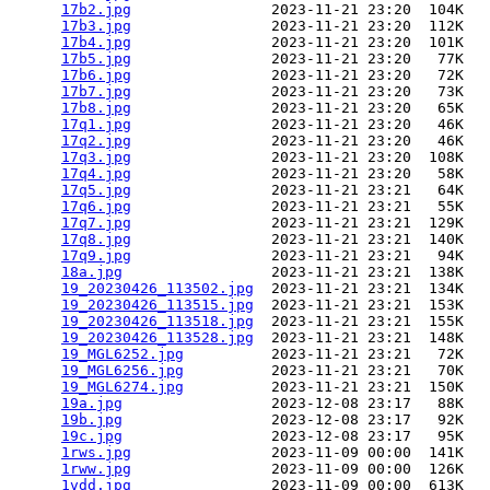
17b2.jpg
                2023-11-21 23:20  104K  

17b3.jpg
                2023-11-21 23:20  112K  

17b4.jpg
                2023-11-21 23:20  101K  

17b5.jpg
                2023-11-21 23:20   77K  

17b6.jpg
                2023-11-21 23:20   72K  

17b7.jpg
                2023-11-21 23:20   73K  

17b8.jpg
                2023-11-21 23:20   65K  

17q1.jpg
                2023-11-21 23:20   46K  

17q2.jpg
                2023-11-21 23:20   46K  

17q3.jpg
                2023-11-21 23:20  108K  

17q4.jpg
                2023-11-21 23:20   58K  

17q5.jpg
                2023-11-21 23:21   64K  

17q6.jpg
                2023-11-21 23:21   55K  

17q7.jpg
                2023-11-21 23:21  129K  

17q8.jpg
                2023-11-21 23:21  140K  

17q9.jpg
                2023-11-21 23:21   94K  

18a.jpg
                 2023-11-21 23:21  138K  

19_20230426_113502.jpg
  2023-11-21 23:21  134K  

19_20230426_113515.jpg
  2023-11-21 23:21  153K  

19_20230426_113518.jpg
  2023-11-21 23:21  155K  

19_20230426_113528.jpg
  2023-11-21 23:21  148K  

19_MGL6252.jpg
          2023-11-21 23:21   72K  

19_MGL6256.jpg
          2023-11-21 23:21   70K  

19_MGL6274.jpg
          2023-11-21 23:21  150K  

19a.jpg
                 2023-12-08 23:17   88K  

19b.jpg
                 2023-12-08 23:17   92K  

19c.jpg
                 2023-12-08 23:17   95K  

1rws.jpg
                2023-11-09 00:00  141K  

1rww.jpg
                2023-11-09 00:00  126K  

1vdd.jpg
                2023-11-09 00:00  613K  
