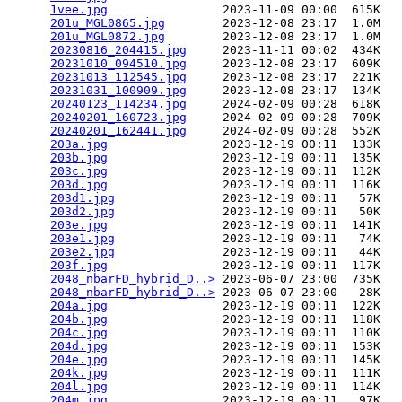
1vee.jpg
                2023-11-09 00:00  615K  

201u_MGL0865.jpg
        2023-12-08 23:17  1.0M  

201u_MGL0872.jpg
        2023-12-08 23:17  1.0M  

20230816_204415.jpg
     2023-11-11 00:02  434K  

20231010_094510.jpg
     2023-12-08 23:17  609K  

20231013_112545.jpg
     2023-12-08 23:17  221K  

20231031_100909.jpg
     2023-12-08 23:17  134K  

20240123_114234.jpg
     2024-02-09 00:28  618K  

20240201_160723.jpg
     2024-02-09 00:28  709K  

20240201_162441.jpg
     2024-02-09 00:28  552K  

203a.jpg
                2023-12-19 00:11  133K  

203b.jpg
                2023-12-19 00:11  135K  

203c.jpg
                2023-12-19 00:11  112K  

203d.jpg
                2023-12-19 00:11  116K  

203d1.jpg
               2023-12-19 00:11   57K  

203d2.jpg
               2023-12-19 00:11   50K  

203e.jpg
                2023-12-19 00:11  141K  

203e1.jpg
               2023-12-19 00:11   74K  

203e2.jpg
               2023-12-19 00:11   44K  

203f.jpg
                2023-12-19 00:11  117K  

2048_nbarFD_hybrid_D..>
 2023-06-07 23:00  735K  

2048_nbarFD_hybrid_D..>
 2023-06-07 23:00   28K  

204a.jpg
                2023-12-19 00:11  122K  

204b.jpg
                2023-12-19 00:11  118K  

204c.jpg
                2023-12-19 00:11  110K  

204d.jpg
                2023-12-19 00:11  153K  

204e.jpg
                2023-12-19 00:11  145K  

204k.jpg
                2023-12-19 00:11  111K  

204l.jpg
                2023-12-19 00:11  114K  

204m.jpg
                2023-12-19 00:11   97K  
