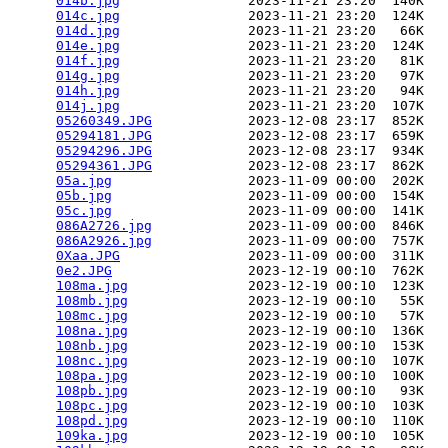
014b.jpg
                2023-11-21 23:20  140K  

014c.jpg
                2023-11-21 23:20  124K  

014d.jpg
                2023-11-21 23:20   66K  

014e.jpg
                2023-11-21 23:20  124K  

014f.jpg
                2023-11-21 23:20   81K  

014g.jpg
                2023-11-21 23:20   97K  

014h.jpg
                2023-11-21 23:20   94K  

014j.jpg
                2023-11-21 23:20  107K  

05260349.JPG
            2023-12-08 23:17  852K  

05294181.JPG
            2023-12-08 23:17  659K  

05294296.JPG
            2023-12-08 23:17  934K  

05294361.JPG
            2023-12-08 23:17  862K  

05a.jpg
                 2023-11-09 00:00  202K  

05b.jpg
                 2023-11-09 00:00  154K  

05c.jpg
                 2023-11-09 00:00  141K  

086A2726.jpg
            2023-11-09 00:00  846K  

086A2926.jpg
            2023-11-09 00:00  757K  

0Xaa.JPG
                2023-11-09 00:00  311K  

0e2.JPG
                 2023-12-19 00:10  762K  

108ma.jpg
               2023-12-19 00:10  123K  

108mb.jpg
               2023-12-19 00:10   55K  

108mc.jpg
               2023-12-19 00:10   57K  

108na.jpg
               2023-12-19 00:10  136K  

108nb.jpg
               2023-12-19 00:10  153K  

108nc.jpg
               2023-12-19 00:10  107K  

108pa.jpg
               2023-12-19 00:10  100K  

108pb.jpg
               2023-12-19 00:10   93K  

108pc.jpg
               2023-12-19 00:10  103K  

108pd.jpg
               2023-12-19 00:10  110K  

109ka.jpg
               2023-12-19 00:10  105K  
