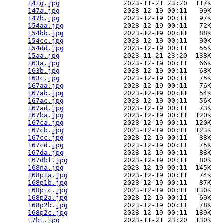
141g.jpg
                2023-11-21 23:20  117K  

147a.jpg
                2023-12-19 00:11   99K  

147b.jpg
                2023-12-19 00:11   97K  

154aa.jpg
               2023-12-19 00:11   72K  

154bb.jpg
               2023-12-19 00:11   88K  

154cc.jpg
               2023-12-19 00:11   90K  

154dd.jpg
               2023-12-19 00:11   55K  

15aa.jpg
                2023-11-21 23:20  138K  

163a.jpg
                2023-12-19 00:11   66K  

163b.jpg
                2023-12-19 00:11   68K  

163c.jpg
                2023-12-19 00:11   75K  

167aa.jpg
               2023-12-19 00:11   76K  

167ab.jpg
               2023-12-19 00:11   54K  

167ac.jpg
               2023-12-19 00:11   56K  

167ad.jpg
               2023-12-19 00:11   73K  

167ba.jpg
               2023-12-19 00:11  120K  

167ca.jpg
               2023-12-19 00:11  120K  

167cb.jpg
               2023-12-19 00:11  123K  

167cc.jpg
               2023-12-19 00:11   83K  

167cd.jpg
               2023-12-19 00:11   75K  

167da.jpg
               2023-12-19 00:11   83K  

167dbf.jpg
              2023-12-19 00:11   80K  

168na.jpg
               2023-12-19 00:11  145K  

168p1a.jpg
              2023-12-19 00:11   74K  

168p1b.jpg
              2023-12-19 00:11   87K  

168p1c.jpg
              2023-12-19 00:11  130K  

168p2a.jpg
              2023-12-19 00:11   69K  

168p2b.jpg
              2023-12-19 00:11   78K  

168p2c.jpg
              2023-12-19 00:11  139K  

17b1.jpg
                2023-11-21 23:20  130K  
