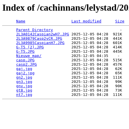
Index of /cachinnans/lelystad/2
Name
Last modified
Size
Parent Directory
                             -   

2L3A0142Caspian2wH7.JPG
 2025-12-05 04:28  921K  

2L3A9879Casp2yCR.JPG
    2025-12-05 04:28  441K  

2L3A9985CaspianH7.JPG
   2025-12-05 04:28  601K  

G-T5 (2).JPG
            2025-12-05 04:28  414K  

G-T5.JPG
                2025-12-05 04:28  445K  

Nieuwe map/
             2025-12-05 04:35    -   

casp.JPG
                2025-12-05 04:28  515K  

casp2.JPG
               2025-12-05 04:28  457K  

gaj.jpg
                 2025-12-05 04:28   62K  

gaj2.jpg
                2025-12-05 04:28   65K  

gn2.jpg
                 2025-12-05 04:28  111K  

gn3.jpg
                 2025-12-05 04:28   99K  

gnv.jpg
                 2025-12-05 04:28   90K  

gt8.jpg
                 2025-12-05 04:28   73K  

nt7.jpg