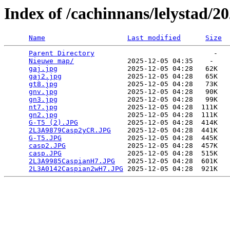
Index of /cachinnans/lelystad/2
Name
Last modified
Size
Parent Directory
                             -   

Nieuwe map/
             2025-12-05 04:35    -   

gaj.jpg
                 2025-12-05 04:28   62K  

gaj2.jpg
                2025-12-05 04:28   65K  

gt8.jpg
                 2025-12-05 04:28   73K  

gnv.jpg
                 2025-12-05 04:28   90K  

gn3.jpg
                 2025-12-05 04:28   99K  

nt7.jpg
                 2025-12-05 04:28  111K  

gn2.jpg
                 2025-12-05 04:28  111K  

G-T5 (2).JPG
            2025-12-05 04:28  414K  

2L3A9879Casp2yCR.JPG
    2025-12-05 04:28  441K  

G-T5.JPG
                2025-12-05 04:28  445K  

casp2.JPG
               2025-12-05 04:28  457K  

casp.JPG
                2025-12-05 04:28  515K  

2L3A9985CaspianH7.JPG
   2025-12-05 04:28  601K  

2L3A0142Caspian2wH7.JPG