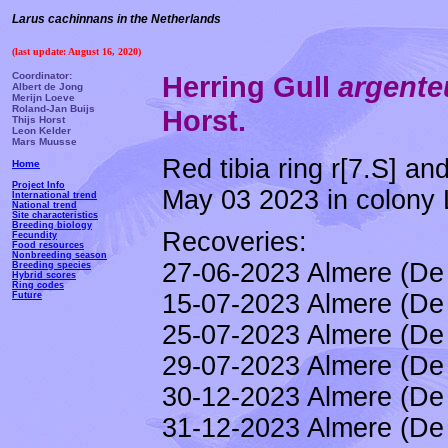
Larus cachinnans in the Netherlands
(last update: August 16, 2020)
Coordinator:
Herring Gull
argente
Albert de Jong
Merijn Loeve
Roland-Jan Buijs
Horst.
Thijs Horst
Leon Kelder
Mars Muusse
Red tibia ring r[7.S] a
Home
Project Info
May 03 2023 in colony L
International trend
National trend
Site characteristics
Breeding biology
Recoveries:
Fecundity
Food resources
Nonbreeding season
27-06-2023 Almere (De 
Breeding species
Hybrid scores
Ring codes
15-07-2023 Almere (De 
Future
25-07-2023 Almere (De 
29-07-2023 Almere (De 
30-12-2023 Almere (De 
31-12-2023 Almere (De 