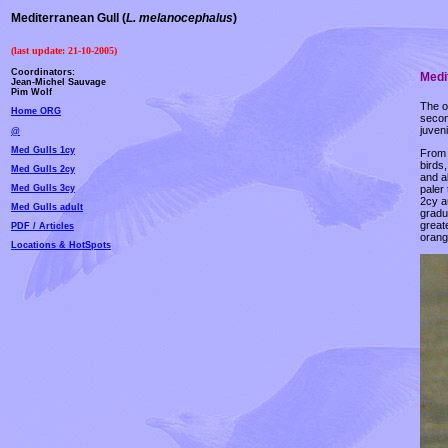
Mediterranean Gull (
L. melanocephalus
)
(last update:
21-10-2005
)
Coordinators:
Medi
Jean-Michel Sauvage
Pim Wolf
The ou
Home ORG
secon
juveni
@
Med Gulls 1cy
From 
birds
Med Gulls 2cy
and a
paler 
Med Gulls 3cy
2cy a
Med Gulls adult
gradu
great
PDF / Articles
orang
Locations & HotSpots